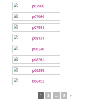
1
2
...
5
►